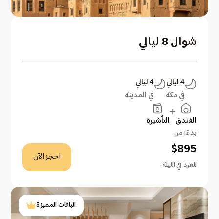
شوال 8 ليالي
4
ليالي
4
ليالي
في مكة
في المدينة
الفندق
التأشيرة
بدءًا من
$
895
احجز الآن
للفرد في الليلة
الباقات المميزة