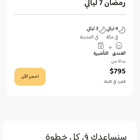
رمضان 7 ليالي
4
ليالي
3
ليالي
في مكة
في المدينة
الفندق
التأشيرة
بدءًا من
$
795
احجز الآن
للفرد في الليلة
سنساعدك في كل خطوة