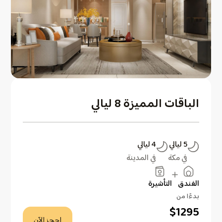
الباقات المميزة 8 ليالي
5
ليالي
4
ليالي
في مكة
في المدينة
الفندق
التأشيرة
بدءًا من
$
1295
احجز الآن