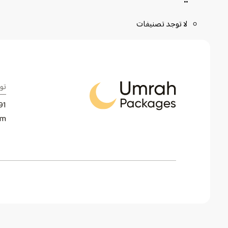
لا توجد تصنيفات
تو
91
om